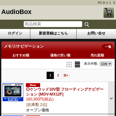
PCサイト
AudioBox
ログイン
新規登録はこちら
お問い合せ
メモリ/ナビゲーション
一覧
おすすめ順
価格の安い順
売れ筋順
表示件数
:
1
2
次
»
◎ケンウッド10V型 フローティングナビゲー
ション
[MDV-MX12F]
160,300円
(税込)
[在庫数 2点]
オープン価格