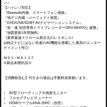
ン♪
【ハイレゾ対応】
『Bluetooth内蔵 スマートフォン感覚』
『地デジ内蔵・パーフェクト画質』
『DVD/USB/SD/BT AVナビゲーションシステム』
『前・後 別売専用ドライブレコーダーDRV-MN970と連携』
『地図更新1年間無料』
《業界最速スクロール異次元のレスポンス》
◎純正ナビにはない先進のAV機能を搭載した最高のエンター
テイメント性◎
ＭＤＶ−Ｍ８１２Ｆ
※新品未開封品※
【消費税含む】代引きの場合は手数料加算願います。
♪ 8V型フローティング大画面モニター
♪ フルセグテレビチューナー
♪ HDMIケーブルKNA-20HC（別売）