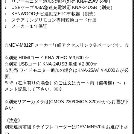
♪ リアーモニター追加の場合(別売 KNA-25AV 必要）
♪ USBケーブル3A急速充電対応 KNA-24USB（別売）
♪ KENWOODナビ連動型ETC車載器（別売）
♪ ステアリングリモコン専用変換コード付属
♪ メーカー１年保証
☆MDV-M812F メーカー詳細アクセスリンク先ページです。☆
☆別売 HDMIコード KNA-20HC ￥3,600 ☆
☆別売 USBコード KNA-24USB 単価￥2,800☆
☆別売 ワイドモニター追加の場合はKNA-25AV ￥4,000☆が必
要。
※※（在庫有りの場合）のご注文はカート内（備考欄）へコ
メント記載して下さい。※※
☆別売リアーカメラは(CMOS-230/CMOS-320)☆からお選び下
さい。
《注意》
別売連携前後ドライブレコーダーはDRV-MN970をお選び下さ
い。