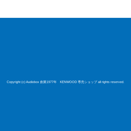
Copyright (c) Audiobox 創業1977年 KENWOOD 専売ショップ all rights reserved.