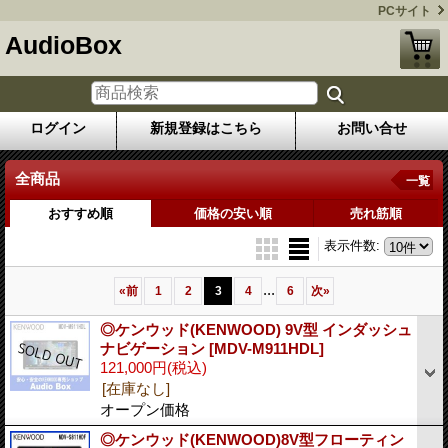
PCサイト
AudioBox
ログイン
新規登録はこちら
お問い合せ
全商品
一覧
おすすめ順
価格の安い順
売れ筋順
表示件数
:
...
«
前
1
2
3
4
6
次
»
◎ケンウッド(KENWOOD) 9V型 インダッシュ
ナビゲーション
[MDV-M911HDL]
121,000円
(税込)
[在庫なし]
オープン価格
◎ケンウッド(KENWOOD)8V型フローティン