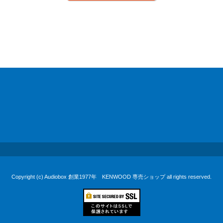
Copyright (c) Audiobox 創業1977年 KENWOOD 専売ショップ all rights reserved.